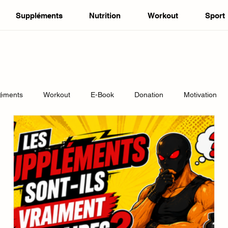
Suppléments
Nutrition
Workout
Sport
léments
Workout
E-Book
Donation
Motivation